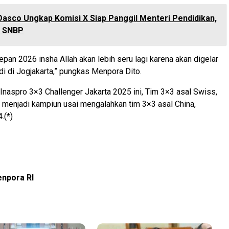
Dasco Ungkap Komisi X Siap Panggil Menteri Pendidikan,
h SNBP
depan 2026 insha Allah akan lebih seru lagi karena akan digelar
di di Jogjakarta,” pungkas Menpora Dito.
 Inaspro 3×3 Challenger Jakarta 2025 ini, Tim 3×3 asal Swiss,
 menjadi kampiun usai mengalahkan tim 3×3 asal China,
.(*)
npora RI