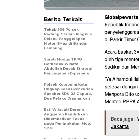
Globalpewarta
Berita Terkait
Republik Indone
Tekab 308 Polsek
penyelenggaraan
Padang Cermin Ringkus
Pelaku Penggelapan
di Parkir Timur
Motor NMax di Bandar
Lampung
Acara basket 3×
oleh tiga mente
Soroti Modus TPPO
Berkedok Wisata,
Sadikin dan Men
Abdullah Desak Strategi
Pencegahan Diperbarui
“Ya Alhamdulill
Polsek Kotabumi Kota
selesai dengan 
Ungkap Kasus Pencurian
Menpora Dito u
Speaker SDN 02 Gapura,
Dua Pelaku Diamankan
Menteri PPPA Ar
Esti Wijayati Dorong
Anggaran Pendidikan
Baca juga:
Dikembalikan Fokus
pada Peningkatan Mutu
Jakarta
SDM