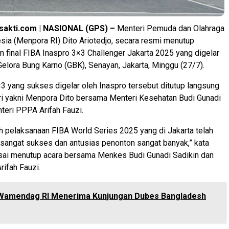
sakti.com | NASIONAL (GPS) –
Menteri Pemuda dan Olahraga
sia (Menpora RI) Dito Ariotedjo, secara resmi menutup
 final FIBA Inaspro 3×3 Challenger Jakarta 2025 yang digelar
 Gelora Bung Karno (GBK), Senayan, Jakarta, Minggu (27/7).
3 yang sukses digelar oleh Inaspro tersebut ditutup langsung
ri yakni Menpora Dito bersama Menteri Kesehatan Budi Gunadi
teri PPPA Arifah Fauzi.
ah pelaksanaan FIBA World Series 2025 yang di Jakarta telah
sangat sukses dan antusias penonton sangat banyak,” kata
sai menutup acara bersama Menkes Budi Gunadi Sadikin dan
ifah Fauzi.
Wamendag RI Menerima Kunjungan Dubes Bangladesh