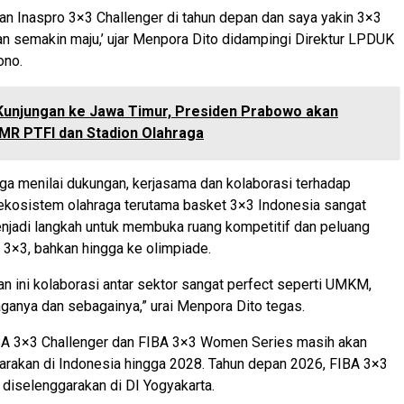
kan Inaspro 3×3 Challenger di tahun depan dan saya yakin 3×3
an semakin maju,’ ujar Menpora Dito didampingi Direktur LPDUK
ono.
Kunjungan ke Jawa Timur, Presiden Prabowo akan
MR PTFI dan Stadion Olahraga
ga menilai dukungan, kerjasama dan kolaborasi terhadap
kosistem olahraga terutama basket 3×3 Indonesia sangat
menjadi ⁠langkah untuk membuka ruang kompetitif dan peluang
3×3, bahkan hingga ke olimpiade.
an ini kolaborasi antar sektor sangat perfect seperti UMKM,
aganya dan sebagainya,” urai Menpora Dito tegas.
BA 3×3 Challenger dan FIBA 3×3 Women Series masih akan
arakan di Indonesia hingga 2028. Tahun depan 2026, FIBA 3×3
 diselenggarakan di DI Yogyakarta.