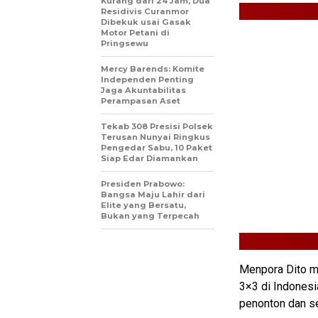
Kurang dari 24 Jam, Dua
Residivis Curanmor
Dibekuk usai Gasak
Motor Petani di
Pringsewu
Mercy Barends: Komite
Independen Penting
Jaga Akuntabilitas
Perampasan Aset
Tekab 308 Presisi Polsek
Terusan Nunyai Ringkus
Pengedar Sabu, 10 Paket
Siap Edar Diamankan
Presiden Prabowo:
Bangsa Maju Lahir dari
Elite yang Bersatu,
Bukan yang Terpecah
Menpora Dito m
3×3 di Indonesia
penonton dan se