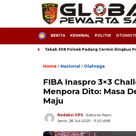
HOME
BERITA
KRIMINAL
POLITIK
OTOMOTI
Tekab 308 Polsek Padang Cermin Ringkus 
Home
Nasional
Olahraga
/
/
FIBA Inaspro 3×3 Chal
Menpora Dito: Masa D
Maju
Redaksi GPS
- Editorial Team
Senin, 28 Juli 2025 - 11:20 WIB