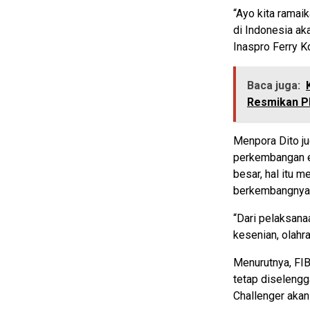
“Ayo kita ramai
di Indonesia ak
Inaspro Ferry K
Baca juga:
Resmikan P
Menpora Dito ju
perkembangan e
besar, hal itu 
berkembangnya 
“Dari pelaksana
kesenian, olahr
Menurutnya, FI
tetap diselengg
Challenger akan