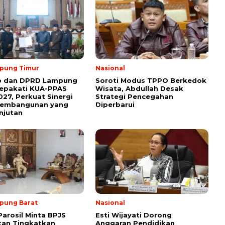
pung Timur
Nasional
 dan DPRD Lampung
Soroti Modus TPPO Berkedok
Sepakati KUA-PPAS
Wisata, Abdullah Desak
27, Perkuat Sinergi
Strategi Pencegahan
Pembangunan yang
Diperbarui
njutan
pung Barat
Nasional
Parosil Minta BPJS
Esti Wijayati Dorong
tan Tingkatkan
Anggaran Pendidikan