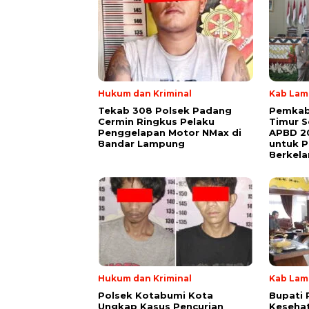
Hukum dan Kriminal
Kab Lam
Tekab 308 Polsek Padang
Pemkab
Cermin Ringkus Pelaku
Timur 
Penggelapan Motor NMax di
APBD 20
Bandar Lampung
untuk 
Berkela
Hukum dan Kriminal
Kab Lam
Polsek Kotabumi Kota
Bupati 
Ungkap Kasus Pencurian
Keseha