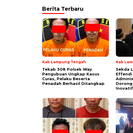
Berita Terbaru
Kab Lampung Tengah
Kab Lam
Tekab 308 Polsek Way
Sekda 
Pengubuan Ungkap Kasus
Effendi
Curas, Pelaku Beserta
Adminis
Penadah Berhasil Ditangkap
Dorong 
Inovatif