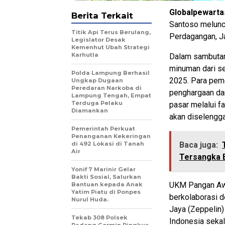
Globalpewarta
Berita Terkait
Santoso melunc
Titik Api Terus Berulang,
Perdagangan, Ja
Legislator Desak
Kemenhut Ubah Strategi
Karhutla
Dalam sambutan
minuman dari s
Polda Lampung Berhasil
2025. Para pem
Ungkap Dugaan
Peredaran Narkoba di
penghargaan da
Lampung Tengah, Empat
Terduga Pelaku
pasar melalui f
Diamankan
akan diselengg
Pemerintah Perkuat
Penanganan Kekeringan
di 492 Lokasi di Tanah
Baca juga:
Air
Tersangka 
Yonif 7 Marinir Gelar
Bakti Sosial, Salurkan
UKM Pangan Aw
Bantuan kepada Anak
Yatim Piatu di Ponpes
berkolaborasi 
Nurul Huda.
Jaya (Zeppelin)
Tekab 308 Polsek
Indonesia seka
Padang Cermin Ringkus