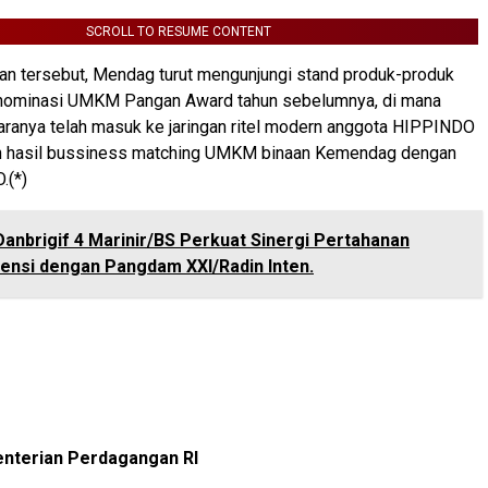
SCROLL TO RESUME CONTENT
n tersebut, Mendag turut mengunjungi stand produk-produk
nominasi UMKM Pangan Award tahun sebelumnya, di mana
aranya telah masuk ke jaringan ritel modern anggota HIPPINDO
 hasil bussiness matching UMKM binaan Kemendag dengan
.(*)
Danbrigif 4 Marinir/BS Perkuat Sinergi Pertahanan
iensi dengan Pangdam XXI/Radin Inten.
nterian Perdagangan RI