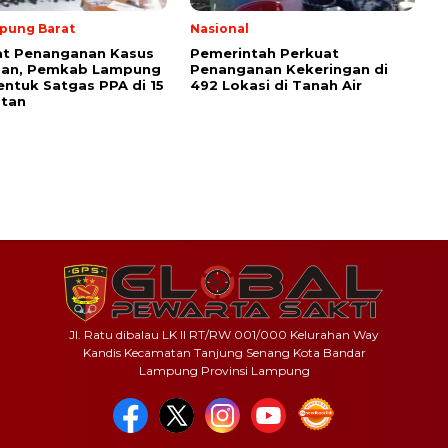
pung Barat
Nasional
at Penanganan Kasus
Pemerintah Perkuat
san, Pemkab Lampung
Penanganan Kekeringan di
entuk Satgas PPA di 15
492 Lokasi di Tanah Air
tan
Jl. Ratu dibalau LK II RT/RW 001/000 Kelurahan Way
Kandis Kecamatan Tanjung Senang Kota Bandar
Lampung Provinsi Lampung