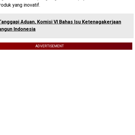
oduk yang inovatif.
Tanggapi Aduan, Komisi VI Bahas Isu Ketenagakerjaan
angun Indonesia
ADVERTISEMENT