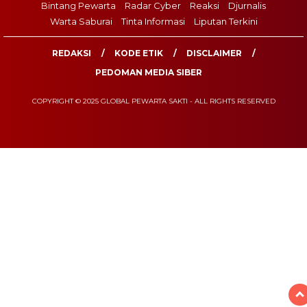
Bintang Pewarta
Radar Cyber
Reaksi
Djurnalis
Warta Saburai
Tinta Informasi
Liputan Terkini
REDAKSI
KODE ETIK
DISCLAIMER
PEDOMAN MEDIA SIBER
COPYRIGHT © 2025 GLOBAL PEWARTA SAKTI - ALL RIGHTS RESERVED