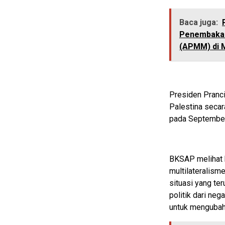
Baca juga:
Penembakan
(APMM) di 
Presiden Pranc
Palestina seca
pada Septembe
BKSAP melihat k
multilateralism
situasi yang ter
politik dari ne
untuk mengubah a