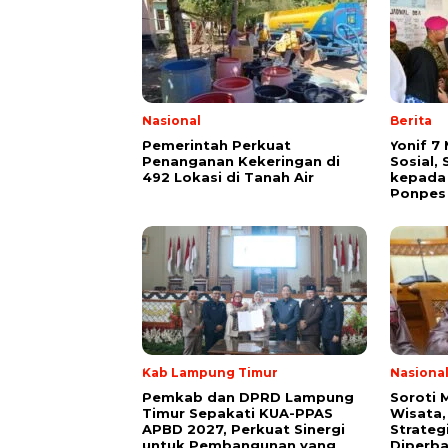
Nasional
Berita
Pemerintah Perkuat
Yonif 7 
Penanganan Kekeringan di
Sosial,
492 Lokasi di Tanah Air
kepada 
Ponpes 
Kab Lampung Timur
Nasiona
Pemkab dan DPRD Lampung
Soroti
Timur Sepakati KUA-PPAS
Wisata,
APBD 2027, Perkuat Sinergi
Strateg
untuk Pembangunan yang
Diperba