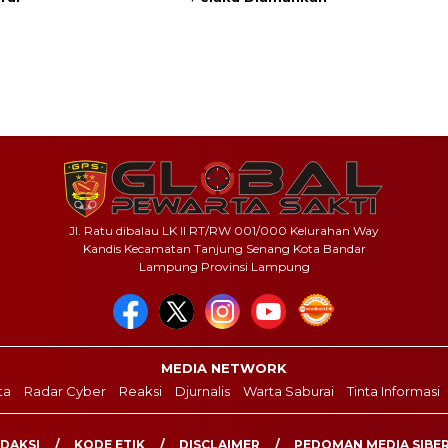
Jl. Ratu dibalau LK II RT/RW 001/000 Kelurahan Way
Kandis Kecamatan Tanjung Senang Kota Bandar
Lampung Provinsi Lampung
MEDIA NETWORK
ta
Radar Cyber
Reaksi
Djurnalis
Warta Saburai
Tinta Informasi
DAKSI
KODE ETIK
DISCLAIMER
PEDOMAN MEDIA SIBE