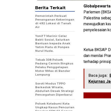
Globalpewarta
Berita Terkait
Parlemen (BKSA
Pemerintah Perkuat
Palestina sebaga
Penanganan Kekeringan
di 492 Lokasi di Tanah
mewujudkan kead
Air
penyelesaian ko
Yonif 7 Marinir Gelar
Bakti Sosial, Salurkan
Bantuan kepada Anak
Yatim Piatu di Ponpes
Ketua BKSAP DP
Nurul Huda.
dan menilai Pra
Tekab 308 Polsek
terhadap prinsi
Padang Cermin Ringkus
Pelaku Penggelapan
Motor NMax di Bandar
Lampung
Baca juga:
Kejurnas Ja
Soroti Modus TPPO
Berkedok Wisata,
Abdullah Desak Strategi
Pencegahan Diperbarui
Polsek Kotabumi Kota
Ungkap Kasus Pencurian