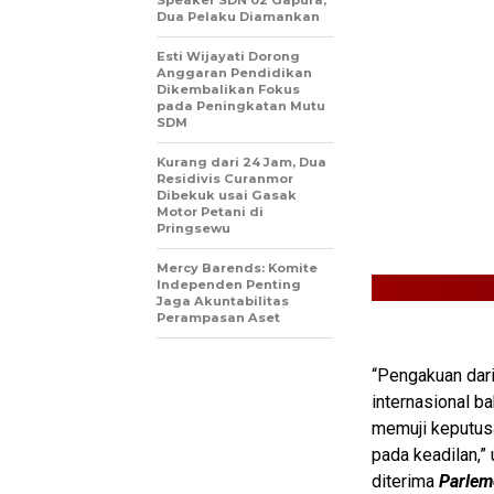
Speaker SDN 02 Gapura,
Dua Pelaku Diamankan
Esti Wijayati Dorong
Anggaran Pendidikan
Dikembalikan Fokus
pada Peningkatan Mutu
SDM
Kurang dari 24 Jam, Dua
Residivis Curanmor
Dibekuk usai Gasak
Motor Petani di
Pringsewu
Mercy Barends: Komite
Independen Penting
Jaga Akuntabilitas
Perampasan Aset
“Pengakuan dari
internasional b
memuji keputusa
pada keadilan,”
diterima
Parlem