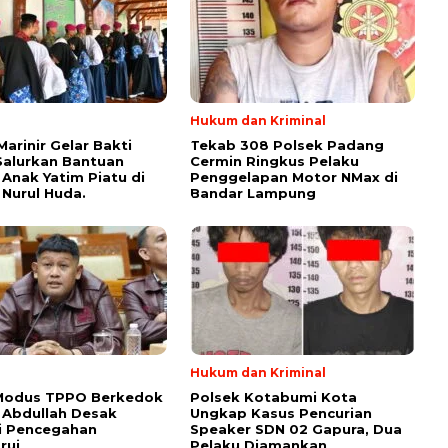
Hukum dan Kriminal
Marinir Gelar Bakti
Tekab 308 Polsek Padang
 Salurkan Bantuan
Cermin Ringkus Pelaku
Anak Yatim Piatu di
Penggelapan Motor NMax di
Nurul Huda.
Bandar Lampung
l
Hukum dan Kriminal
 Modus TPPO Berkedok
Polsek Kotabumi Kota
 Abdullah Desak
Ungkap Kasus Pencurian
i Pencegahan
Speaker SDN 02 Gapura, Dua
rui
Pelaku Diamankan