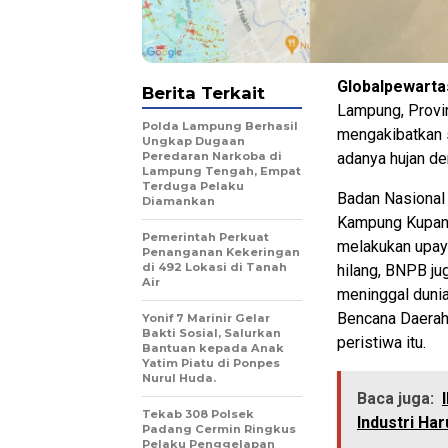
Globalpewarta
Berita Terkait
Lampung, Provin
Polda Lampung Berhasil
mengakibatkan s
Ungkap Dugaan
Peredaran Narkoba di
adanya hujan den
Lampung Tengah, Empat
Terduga Pelaku
Badan Nasional
Diamankan
Kampung Kupang 
Pemerintah Perkuat
melakukan upaya
Penanganan Kekeringan
di 492 Lokasi di Tanah
hilang, BNPB ju
Air
meninggal dunia
Bencana Daerah
Yonif 7 Marinir Gelar
Bakti Sosial, Salurkan
peristiwa itu.
Bantuan kepada Anak
Yatim Piatu di Ponpes
Nurul Huda.
Baca juga:
Tekab 308 Polsek
Industri Ha
Padang Cermin Ringkus
Pelaku Penggelapan