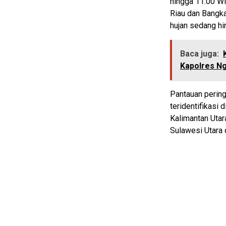
hingga 11.00 WI
Riau dan Bangka
hujan sedang hin
Baca juga:
Kapolres N
Pantauan pering
teridentifikasi 
Kalimantan Utara
Sulawesi Utara 