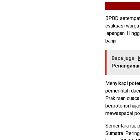
BPBD setempat 
evakuasi warga
lapangan. Hingga
banjir.
Baca juga:
Penanganan
Menyikapi pote
pemerintah daer
Prakiraan cuac
berpotensi huja
mewaspadai pote
Sementara itu, p
Sumatra. Peringa