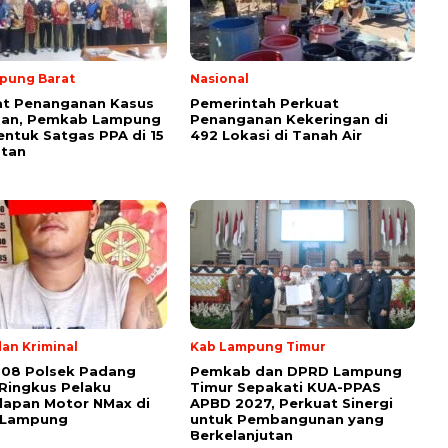
pung Barat
Nasional
at Penanganan Kasus
Pemerintah Perkuat
san, Pemkab Lampung
Penanganan Kekeringan di
entuk Satgas PPA di 15
492 Lokasi di Tanah Air
tan
an Kriminal
Kab Lampung Timur
308 Polsek Padang
Pemkab dan DPRD Lampung
Ringkus Pelaku
Timur Sepakati KUA-PPAS
lapan Motor NMax di
APBD 2027, Perkuat Sinergi
 Lampung
untuk Pembangunan yang
Berkelanjutan