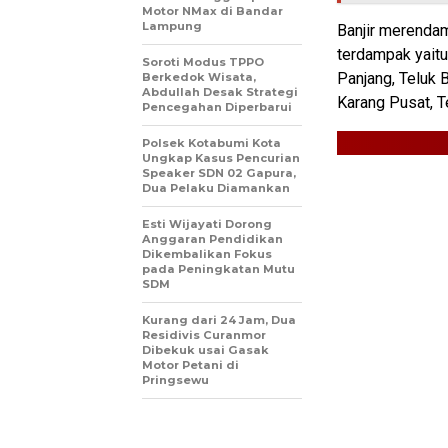
Motor NMax di Bandar
Lampung
Banjir merenda
terdampak yaitu
Soroti Modus TPPO
Panjang, Teluk 
Berkedok Wisata,
Abdullah Desak Strategi
Karang Pusat, T
Pencegahan Diperbarui
Polsek Kotabumi Kota
Ungkap Kasus Pencurian
Speaker SDN 02 Gapura,
Dua Pelaku Diamankan
Esti Wijayati Dorong
Anggaran Pendidikan
Dikembalikan Fokus
pada Peningkatan Mutu
SDM
Kurang dari 24 Jam, Dua
Residivis Curanmor
Dibekuk usai Gasak
Motor Petani di
Pringsewu