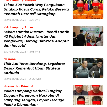
Kab Lampung Tengah
Tekab 308 Polsek Way Pengubuan
Ungkap Kasus Curas, Pelaku Beserta
Penadah Berhasil Ditangkap
Sabtu, 8 Agu 2026 - 13:25 WIB
Kab Lampung Timur
Sekda Lamtim Rustam Effendi Lantik
43 Pejabat Administrator dan
Pengawas, Dorong Birokrasi Adaptif
dan Inovatif
Sabtu, 8 Agu 2026 - 13:08 WIB
Nasional
Titik Api Terus Berulang, Legislator
Desak Kemenhut Ubah Strategi
Karhutla
Sabtu, 8 Agu 2026 - 12:45 WIB
Hukum dan Kriminal
Polda Lampung Berhasil Ungkap
Dugaan Peredaran Narkoba di
Lampung Tengah, Empat Terduga
Pelaku Diamankan