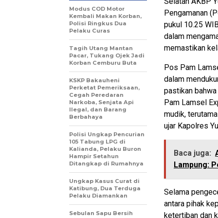
Selatan AKBP Y
Modus COD Motor
Pengamanan (Po
Kembali Makan Korban,
Polisi Ringkus Dua
pukul 10.25 WIB
Pelaku Curas
dalam mengaman
memastikan kela
Tagih Utang Mantan
Pacar, Tukang Ojek Jadi
Korban Cemburu Buta
Pos Pam Lamsel 
dalam mendukun
KSKP Bakauheni
Perketat Pemeriksaan,
pastikan bahwa
Cegah Peredaran
Pam Lamsel Exp
Narkoba, Senjata Api
Ilegal, dan Barang
mudik, terutama
Berbahaya
ujar Kapolres 
Polisi Ungkap Pencurian
105 Tabung LPG di
Kalianda, Pelaku Buron
Baca juga:
Hampir Setahun
Ditangkap di Rumahnya
Lampung: P
Ungkap Kasus Curat di
Katibung, Dua Terduga
Selama pengece
Pelaku Diamankan
antara pihak ke
Sebulan Sapu Bersih
ketertiban dan 