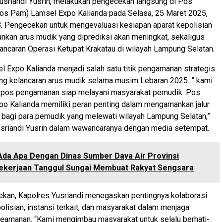
usriandi Yusrin, melakukan pengecekan langsung di Pos
s Pam) Lamsel Expo Kalianda pada Selasa, 25 Maret 2025,
. Pengecekan untuk mengevaluasi kesiapan aparat kepolisian
kan arus mudik yang diprediksi akan meningkat, sekaligus
ncaran Operasi Ketupat Krakatau di wilayah Lampung Selatan.
Expo Kalianda menjadi salah satu titik pengamanan strategis
g kelancaran arus mudik selama musim Lebaran 2025. ” kami
 pos pengamanan siap melayani masyarakat pemudik. Pos
o Kalianda memiliki peran penting dalam mengamankan jalur
 bagi para pemudik yang melewati wilayah Lampung Selatan,”
Yusriandi Yusrin dalam wawancaranya dengan media setempat.
Ada Apa Dengan Dinas Sumber Daya Air Provinsi
ekerjaan Tanggul Sungai Membuat Rakyat Sengsara
kan, Kapolres Yusriandi menegaskan pentingnya kolaborasi
polisian, instansi terkait, dan masyarakat dalam menjaga
keamanan. “Kami mengimbau masyarakat untuk selalu berhati-