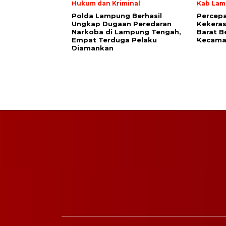
Hukum dan Kriminal
Kab Lam
Polda Lampung Berhasil
Percep
Ungkap Dugaan Peredaran
Kekera
Narkoba di Lampung Tengah,
Barat B
Empat Terduga Pelaku
Kecama
Diamankan