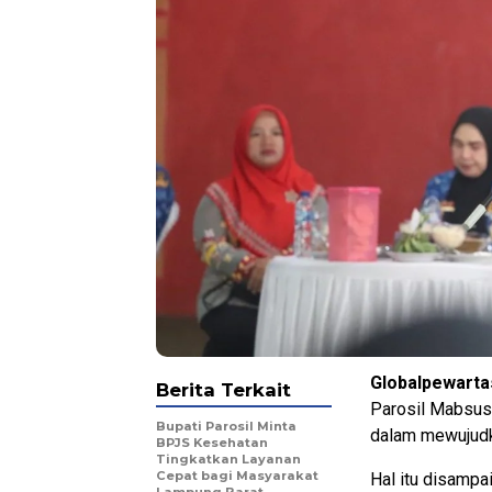
Globalpewarta
Berita Terkait
Parosil Mabsus 
Bupati Parosil Minta
dalam mewujudk
BPJS Kesehatan
Tingkatkan Layanan
Cepat bagi Masyarakat
Hal itu disamp