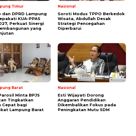
pung Timur
Nasional
 dan DPRD Lampung
Soroti Modus TPPO Berkedok
Sepakati KUA-PPAS
Wisata, Abdullah Desak
27, Perkuat Sinergi
Strategi Pencegahan
Pembangunan yang
Diperbarui
njutan
pung Barat
Nasional
Parosil Minta BPJS
Esti Wijayati Dorong
tan Tingkatkan
Anggaran Pendidikan
 Cepat bagi
Dikembalikan Fokus pada
akat Lampung Barat
Peningkatan Mutu SDM