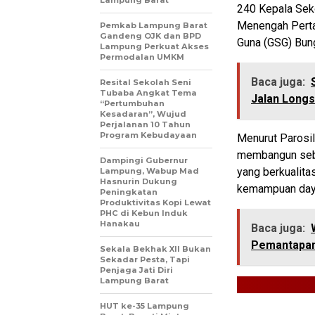
Lampung Barat
240 Kepala Sek
Menengah Perta
Pemkab Lampung Barat
Gandeng OJK dan BPD
Guna (GSG) Bun
Lampung Perkuat Akses
Permodalan UMKM
Baca juga:
Resital Sekolah Seni
Tubaba Angkat Tema
Jalan Longs
“Pertumbuhan
Kesadaran”, Wujud
Perjalanan 10 Tahun
Program Kebudayaan
Menurut Parosil
membangun sebu
Dampingi Gubernur
yang berkualitas
Lampung, Wabup Mad
Hasnurin Dukung
kemampuan daya
Peningkatan
Produktivitas Kopi Lewat
PHC di Kebun Induk
Hanakau
Baca juga:
Pemantapa
Sekala Bekhak XII Bukan
Sekadar Pesta, Tapi
Penjaga Jati Diri
Lampung Barat
HUT ke-35 Lampung