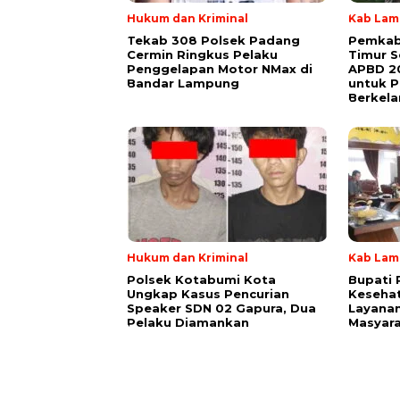
Hukum dan Kriminal
Kab Lam
Tekab 308 Polsek Padang
Pemkab
Cermin Ringkus Pelaku
Timur 
Penggelapan Motor NMax di
APBD 20
Bandar Lampung
untuk 
Berkela
Hukum dan Kriminal
Kab Lam
Polsek Kotabumi Kota
Bupati 
Ungkap Kasus Pencurian
Keseha
Speaker SDN 02 Gapura, Dua
Layanan
Pelaku Diamankan
Masyar