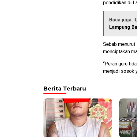
pendidikan di L
Baca juga:
Lampung Ba
Sebab menurut 
menciptakan ma
“Peran guru tid
menjadi sosok y
Berita Terbaru