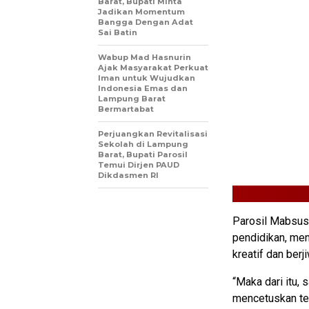
Barat, Bupati Minta
Jadikan Momentum
Bangga Dengan Adat
Sai Batin
Wabup Mad Hasnurin
Ajak Masyarakat Perkuat
Iman untuk Wujudkan
Indonesia Emas dan
Lampung Barat
Bermartabat
Perjuangkan Revitalisasi
Sekolah di Lampung
Barat, Bupati Parosil
Temui Dirjen PAUD
Dikdasmen RI
Parosil Mabsus
pendidikan, me
kreatif dan ber
“Maka dari itu,
mencetuskan te