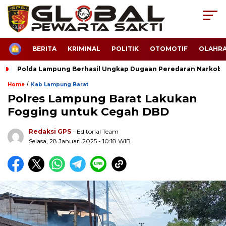
HOME
BERITA
KRIMINAL
POLITIK
OTOMOTIF
OLAHR
Polda Lampung Berhasil Ungkap Dugaan Peredaran Narkoba
/
Home
Kab Lampung Barat
Polres Lampung Barat Lakukan
Fogging untuk Cegah DBD
Redaksi GPS
- Editorial Team
Selasa, 28 Januari 2025 - 10:18 WIB