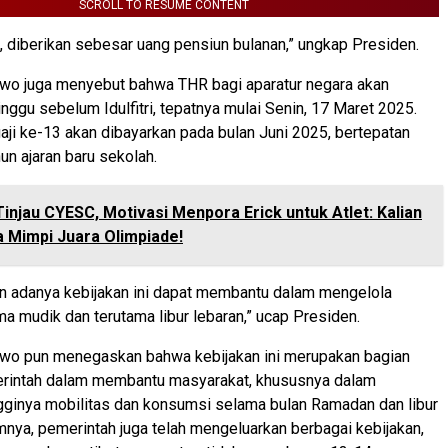
SCROLL TO RESUME CONTENT
, diberikan sebesar uang pensiun bulanan,” ungkap Presiden.
wo juga menyebut bahwa THR bagi aparatur negara akan
inggu sebelum Idulfitri, tepatnya mulai Senin, 17 Maret 2025.
gaji ke-13 akan dibayarkan pada bulan Juni 2025, bertepatan
un ajaran baru sekolah.
Tinjau CYESC, Motivasi Menpora Erick untuk Atlet: Kalian
 Mimpi Juara Olimpiade!
 adanya kebijakan ini dapat membantu dalam mengelola
a mudik dan terutama libur lebaran,” ucap Presiden.
wo pun menegaskan bahwa kebijakan ini merupakan bagian
erintah dalam membantu masyarakat, khususnya dalam
gginya mobilitas dan konsumsi selama bulan Ramadan dan libur
lumnya, pemerintah juga telah mengeluarkan berbagai kebijakan,