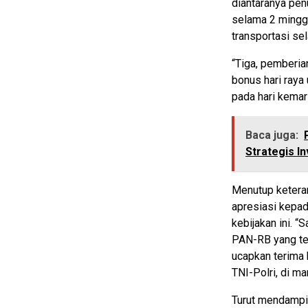
diantaranya pen
selama 2 minggu 
transportasi se
“Tiga, pemberi
bonus hari raya
pada hari kemari
Baca juga:
Strategis I
Menutup ketera
apresiasi kepad
kebijakan ini. 
PAN-RB yang tel
ucapkan terima 
TNI-Polri, di m
Turut mendampi