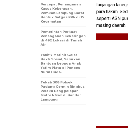
tunjangan kinerj
Percepat Penanganan
Kasus Kekerasan,
para hakim. Se
Pemkab Lampung Barat
Bentuk Satgas PPA di 15
seperti ASN pu
Kecamatan
masing daerah.
Pemerintah Perkuat
Penanganan Kekeringan
di 492 Lokasi di Tanah
Air
Yonif 7 Marinir Gelar
Bakti Sosial, Salurkan
Bantuan kepada Anak
Yatim Piatu di Ponpes
Nurul Huda.
Tekab 308 Polsek
Padang Cermin Ringkus
Pelaku Penggelapan
Motor NMax di Bandar
Lampung