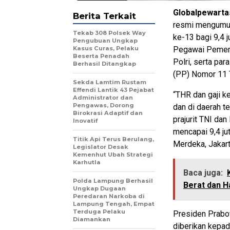
Globalpewarta
Berita Terkait
resmi mengumum
Tekab 308 Polsek Way
ke-13 bagi 9,4 
Pengubuan Ungkap
Kasus Curas, Pelaku
Pegawai Pemerin
Beserta Penadah
Polri, serta par
Berhasil Ditangkap
(PP) Nomor 11 
Sekda Lamtim Rustam
Effendi Lantik 43 Pejabat
“THR dan gaji k
Administrator dan
Pengawas, Dorong
dan di daerah t
Birokrasi Adaptif dan
prajurit TNI dan
Inovatif
mencapai 9,4 ju
Titik Api Terus Berulang,
Merdeka, Jakart
Legislator Desak
Kemenhut Ubah Strategi
Karhutla
Baca juga:
Polda Lampung Berhasil
Berat dan H
Ungkap Dugaan
Peredaran Narkoba di
Lampung Tengah, Empat
Terduga Pelaku
Presiden Prabo
Diamankan
diberikan kepada