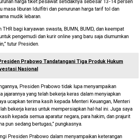
urunan harga tiket pesawat setidaknya sebesar 13-14 persen
masa liburan Idulfitri dan penurunan harga tarif tol dan
lama mudik lebaran.
an THR bagi karyawan swasta, BUMN, BUMD, dan keempat
 untuk pengemudi dan kurir online yang baru saja diumumkan
n,” tutur Presiden.
Presiden Prabowo Tandatangani Tiga Produk Hukum
nvestasi Nasional
ngannya, Presiden Prabowo tidak lupa menyampaikan
a jajarannya yang telah bekerja keras dalam menyiapkan
“Saya ucapkan terima kasih kepada Menteri Keuangan, Menteri
ah bekerja keras untuk mempersiapkan hal-hal ini. Juga saya
kasih kepada semua aparatur negara, para hakim, dan prajurit
ana pun sedang bertugas,” pungkasnya.
ngi Presiden Prabowo dalam menyampaikan keterangan