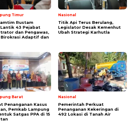
pung Timur
Nasional
Lamtim Rustam
Titik Api Terus Berulang,
 Lantik 43 Pejabat
Legislator Desak Kemenhut
trator dan Pengawas,
Ubah Strategi Karhutla
Birokrasi Adaptif dan
pung Barat
Nasional
at Penanganan Kasus
Pemerintah Perkuat
san, Pemkab Lampung
Penanganan Kekeringan di
entuk Satgas PPA di 15
492 Lokasi di Tanah Air
tan