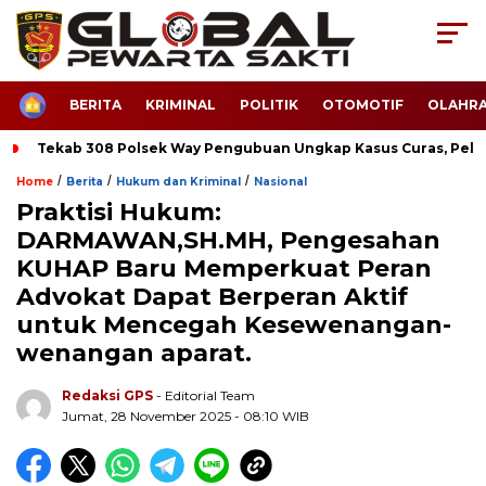
HOME
BERITA
KRIMINAL
POLITIK
OTOMOTIF
OLAHR
Tekab 308 Polsek Way Pengubuan Ungkap Kasus Curas, Pela
/
/
/
Home
Berita
Hukum dan Kriminal
Nasional
Praktisi Hukum:
DARMAWAN,SH.MH, Pengesahan
KUHAP Baru Memperkuat Peran
Advokat Dapat Berperan Aktif
untuk Mencegah Kesewenangan-
wenangan aparat.
Redaksi GPS
- Editorial Team
Jumat, 28 November 2025 - 08:10 WIB