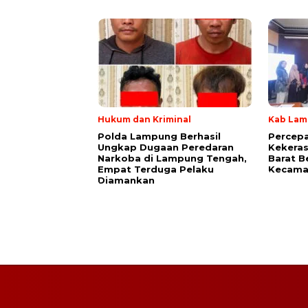
Hukum dan Kriminal
Kab Lam
Polda Lampung Berhasil
Percep
Ungkap Dugaan Peredaran
Kekera
Narkoba di Lampung Tengah,
Barat B
Empat Terduga Pelaku
Kecama
Diamankan