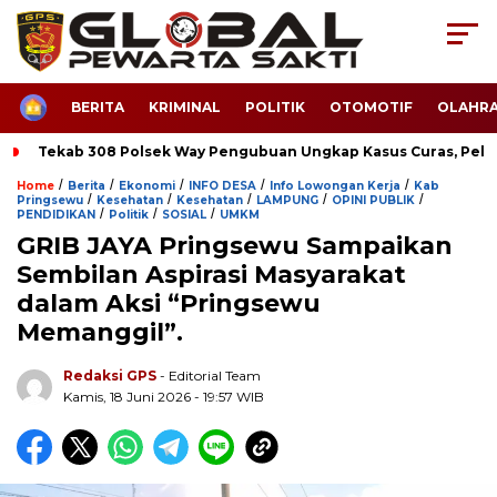
HOME
BERITA
KRIMINAL
POLITIK
OTOMOTIF
OLAHR
Tekab 308 Polsek Way Pengubuan Ungkap Kasus Curas, Pela
/
/
/
/
/
Home
Berita
Ekonomi
INFO DESA
Info Lowongan Kerja
Kab
/
/
/
/
/
Pringsewu
Kesehatan
Kesehatan
LAMPUNG
OPINI PUBLIK
/
/
/
PENDIDIKAN
Politik
SOSIAL
UMKM
GRIB JAYA Pringsewu Sampaikan
Sembilan Aspirasi Masyarakat
dalam Aksi “Pringsewu
Memanggil”.
Redaksi GPS
- Editorial Team
Kamis, 18 Juni 2026 - 19:57 WIB