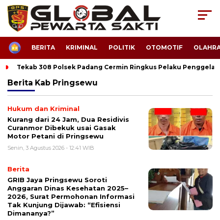
HOME
BERITA
KRIMINAL
POLITIK
OTOMOTIF
OLAHR
Tekab 308 Polsek Padang Cermin Ringkus Pelaku Penggela
Berita
Kab Pringsewu
Hukum dan Kriminal
Kurang dari 24 Jam, Dua Residivis
Curanmor Dibekuk usai Gasak
Motor Petani di Pringsewu
Senin, 3 Agustus 2026 - 12:41 WIB
Berita
GRIB Jaya Pringsewu Soroti
Anggaran Dinas Kesehatan 2025–
2026, Surat Permohonan Informasi
Tak Kunjung Dijawab: “Efisiensi
Dimananya?”