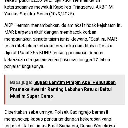
sekitar pukul 02.00 WIB,” ujar AKP Herman dalam
keterangannya mewakili Kapolres Pringsewu, AKBP M.
Yunnus Saputra, Senin (10/3/2025).
AKP Herman menambahkan, dalam aksi tindak kejahatan ini,
MAR berperan aktif dengan membacok korban
menggunakan senjata tajam jenis klewang. “Saat ini, MAR
telah ditetapkan sebagai tersangka dan ditahan.Pelaku
dijerat Pasal 365 KUHP tentang pencurian dengan
kekerasan dengan ancaman hukuman hingga 12 tahun
penjara,” ungkapnya.
Baca juga:
Bupati Lamtim Pimpin Apel Penutupan
Pramuka Kwartir Ranting Labuhan Ratu di Baitul
Muslim Super Camp
Diberitakan sebelumnya, Polsek Gadingrejo berhasil
mengungkap kasus pencurian dengan kekerasan yang
terjadi di Jalan Lintas Barat Sumatera, Dusun Wonokriyo,