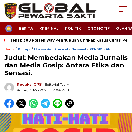
HOME
BERITA
KRIMINAL
POLITIK
OTOMOTIF
OLAHR
Tekab 308 Polsek Way Pengubuan Ungkap Kasus Curas, Pela
/
/
/
/
Home
Budaya
Hukum dan Kriminal
Nasional
PENDIDIKAN
Judul: Membedakan Media Jurnalis
dan Media Gosip: Antara Etika dan
Sensasi.
Redaksi GPS
- Editorial Team
Kamis, 15 Mei 2025 - 17:04 WIB