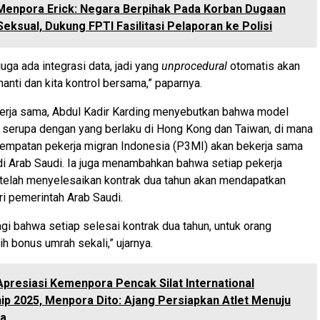
Menpora Erick: Negara Berpihak Pada Korban Dugaan
eksual, Dukung FPTI Fasilitasi Pelaporan ke Polisi
uga ada integrasi data, jadi yang
unprocedural
otomatis akan
anti dan kita kontrol bersama,” paparnya.
kerja sama, Abdul Kadir Karding menyebutkan bahwa model
 serupa dengan yang berlaku di Hong Kong dan Taiwan, di mana
empatan pekerja migran Indonesia (P3MI) akan bekerja sama
i Arab Saudi. Ia juga menambahkan bahwa setiap pekerja
 telah menyelesaikan kontrak dua tahun akan mendapatkan
i pemerintah Arab Saudi.
agi bahwa setiap selesai kontrak dua tahun, untuk orang
h bonus umrah sekali,” ujarnya.
Apresiasi Kemenpora Pencak Silat International
p 2025, Menpora Dito: Ajang Persiapkan Atlet Menuju
ia