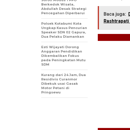
Berkedok Wisata,
Abdullah Desak Strategi
Pencegahan Diperbarui
Baca juga:
Rashtrapati
Polsek Kotabumi Kota
Ungkap Kasus Pencurian
Speaker SDN 02 Gapura,
Dua Pelaku Diamankan
Esti Wijayati Dorong
Anggaran Pendidikan
Dikembalikan Fokus
pada Peningkatan Mutu
SDM
Kurang dari 24 Jam, Dua
Residivis Curanmor
Dibekuk usai Gasak
Motor Petani di
Pringsewu