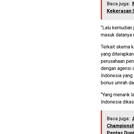
Baca juga:
Kekerasan S
“Lalu kemudian j
masuk datanya n
Terkait skema 
yang diterapkan
perusahaan pen
dengan agensi d
Indonesia yang
bonus umrah dar
“Yang menarik l
Indonesia dikasi
Baca juga:
Championshi
Pentas Dun