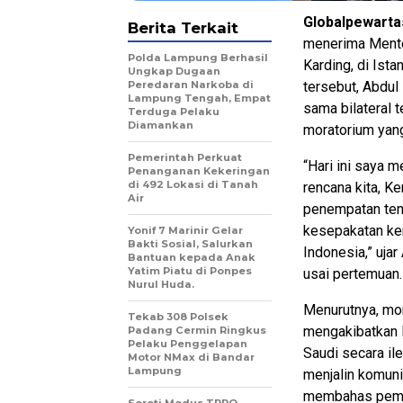
Globalpewarta
Berita Terkait
menerima Mente
Polda Lampung Berhasil
Karding, di Ist
Ungkap Dugaan
Peredaran Narkoba di
tersebut, Abdul
Lampung Tengah, Empat
sama bilateral 
Terduga Pelaku
Diamankan
moratorium yang
Pemerintah Perkuat
“Hari ini saya
Penanganan Kekeringan
di 492 Lokasi di Tanah
rencana kita, K
Air
penempatan tena
kesepakatan ker
Yonif 7 Marinir Gelar
Bakti Sosial, Salurkan
Indonesia,” uja
Bantuan kepada Anak
Yatim Piatu di Ponpes
usai pertemuan.
Nurul Huda.
Menurutnya, mor
Tekab 308 Polsek
mengakibatkan l
Padang Cermin Ringkus
Pelaku Penggelapan
Saudi secara il
Motor NMax di Bandar
Lampung
menjalin komuni
membahas pembu
Soroti Modus TPPO