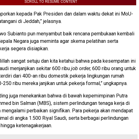
SCROLL TO RESUME CONTENT
laporkan kepada Pak Presiden dan dalam waktu dekat ini MoU-
tangani di Jeddah,” jelasnya.
wo Subianto pun menyambut baik rencana pembukaan kembali
 Kepala Negara juga meminta agar skema pelatihan serta
erja segera disiapkan.
lillah sangat setuju dan kita ketahui bahwa pada kesempatan ini
di menjanjikan sekitar 600 ribu
job order,
600 ribu orang untuk
 terdiri dari 400-an ribu domestik pekerja lingkungan rumah
-250 ribu mereka janjikan untuk pekerja formal,” ungkapnya.
rding juga menekankan bahwa di bawah kepemimpinan Putra
ed bin Salman (MBS), sistem perlindungan tenaga kerja di
h mengalami perbaikan signifikan. Para pekerja akan mendapat
imal di angka 1.500 Riyal Saudi, serta berbagai perlindungan
, hingga ketenagakerjaan.