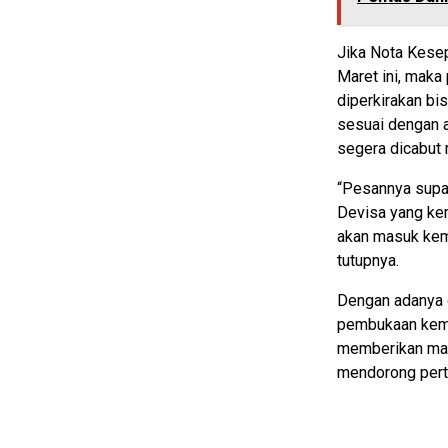
Jika Nota Kese
Maret ini, maka
diperkirakan bi
sesuai dengan 
segera dicabut 
“Pesannya supay
Devisa yang kem
akan masuk kemu
tutupnya.
Dengan adanya 
pembukaan kemb
memberikan manf
mendorong pertu