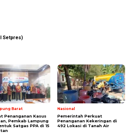
I Setpres)
pung Barat
Nasional
at Penanganan Kasus
Pemerintah Perkuat
san, Pemkab Lampung
Penanganan Kekeringan di
entuk Satgas PPA di 15
492 Lokasi di Tanah Air
tan