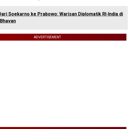
Dari Soekarno ke Prabowo: Warisan Diplomatik RI-India di
 Bhavan
ADVERTISEMENT