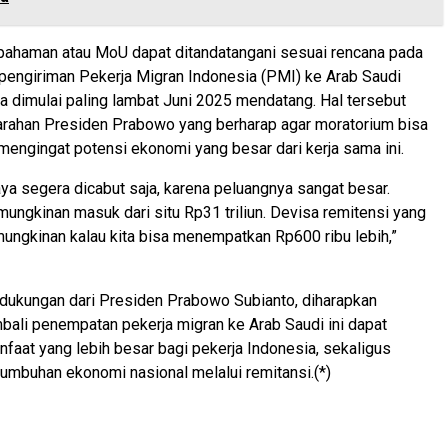
pahaman atau MoU dapat ditandatangani sesuai rencana pada
 pengiriman Pekerja Migran Indonesia (PMI) ke Arab Saudi
sa dimulai paling lambat Juni 2025 mendatang. Hal tersebut
arahan Presiden Prabowo yang berharap agar moratorium bisa
mengingat potensi ekonomi yang besar dari kerja sama ini.
a segera dicabut saja, karena peluangnya sangat besar.
ungkinan masuk dari situ Rp31 triliun. Devisa remitensi yang
ngkinan kalau kita bisa menempatkan Rp600 ribu lebih,”
dukungan dari Presiden Prabowo Subianto, diharapkan
ali penempatan pekerja migran ke Arab Saudi ini dapat
aat yang lebih besar bagi pekerja Indonesia, sekaligus
mbuhan ekonomi nasional melalui remitansi.(*)