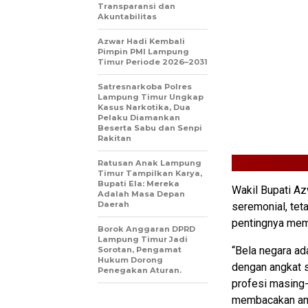
Transparansi dan
Akuntabilitas
Azwar Hadi Kembali
Pimpin PMI Lampung
Timur Periode 2026–2031
Satresnarkoba Polres
Lampung Timur Ungkap
Kasus Narkotika, Dua
Pelaku Diamankan
Beserta Sabu dan Senpi
Rakitan
Ratusan Anak Lampung
Timur Tampilkan Karya,
Bupati Ela: Mereka
Wakil Bupati A
Adalah Masa Depan
Daerah
seremonial, tet
pentingnya memi
Borok Anggaran DPRD
Lampung Timur Jadi
“Bela negara ada
Sorotan, Pengamat
Hukum Dorong
dengan angkat s
Penegakan Aturan.
profesi masing
membacakan ama