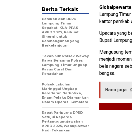
Globalpewarta
Berita Terkait
Lampung Timur 
Pemkab dan DPRD
kantor pemkab 
Lampung Timur
Sepakati KUA-PPAS
APBD 2027, Perkuat
Upacara yang be
Sinergi untuk
Bupati Lampung 
Pembangunan yang
Berkelanjutan
Mengusung tema 
Tekab 308 Polsek Waway
menjadi moment
Karya Bersama Polres
Lampung Timur Ungkap
bela negara seb
Kasus Curat Dan
bangsa.
Penadahan
Polsek Labuhan
Maringgai Ungkap
Baca juga:
Peredaran Narkotika,
Enam Pelaku Diamankan
Dalam Operasi Semalam
Rapat Paripurna DPRD
Setujui Raperda
Pertanggungjawaban
APBD 2025, Wabup Azwar
Hadi Tekankan