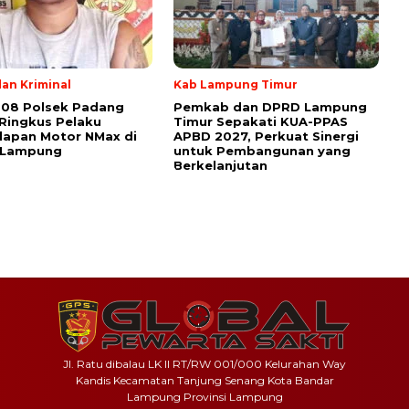
an Kriminal
Kab Lampung Timur
308 Polsek Padang
Pemkab dan DPRD Lampung
Ringkus Pelaku
Timur Sepakati KUA-PPAS
lapan Motor NMax di
APBD 2027, Perkuat Sinergi
 Lampung
untuk Pembangunan yang
Berkelanjutan
Jl. Ratu dibalau LK II RT/RW 001/000 Kelurahan Way
Kandis Kecamatan Tanjung Senang Kota Bandar
Lampung Provinsi Lampung