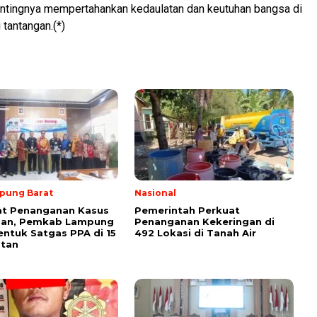
entingnya mempertahankan kedaulatan dan keutuhan bangsa di
 tantangan.(*)
pung Barat
Nasional
at Penanganan Kasus
Pemerintah Perkuat
san, Pemkab Lampung
Penanganan Kekeringan di
entuk Satgas PPA di 15
492 Lokasi di Tanah Air
tan