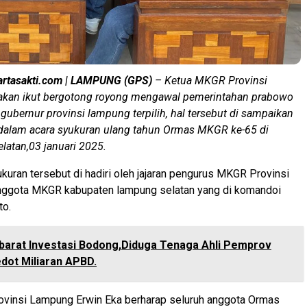
artasakti.com | LAMPUNG (GPS)
– Ketua MKGR Provinsi
akan ikut bergotong royong mengawal pemerintahan prabowo
 gubernur provinsi lampung terpilih, hal tersebut di sampaikan
 dalam acara syukuran ulang tahun Ormas MKGR ke-65 di
latan,03 januari 2025.
kuran tersebut di hadiri oleh jajaran pengurus MKGR Provinsi
ggota MKGR kabupaten lampung selatan yang di komandoi
to.
Ibarat Investasi Bodong,Diduga Tenaga Ahli Pemprov
dot Miliaran APBD.
vinsi Lampung Erwin Eka berharap seluruh anggota Ormas