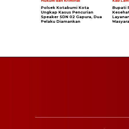
Hukum dan Kriminal
Kab Lam
Polsek Kotabumi Kota
Bupati 
Ungkap Kasus Pencurian
Keseha
Speaker SDN 02 Gapura, Dua
Layanan
Pelaku Diamankan
Masyar