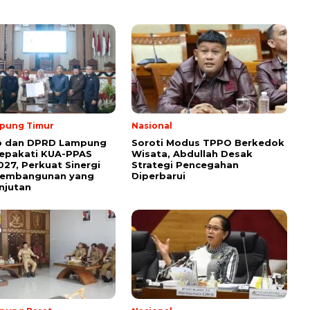
pung Timur
Nasional
 dan DPRD Lampung
Soroti Modus TPPO Berkedok
Sepakati KUA-PPAS
Wisata, Abdullah Desak
27, Perkuat Sinergi
Strategi Pencegahan
Pembangunan yang
Diperbarui
njutan