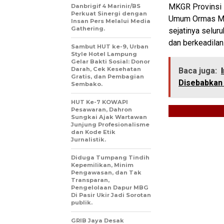
MKGR Provinsi 
Danbrigif 4 Marinir/BS
Perkuat Sinergi dengan
Umum Ormas MK
Insan Pers Melalui Media
Gathering.
sejatinya selur
dan berkeadilan
Sambut HUT ke-9, Urban
Style Hotel Lampung
Gelar Bakti Sosial: Donor
Darah, Cek Kesehatan
Baca juga:
Gratis, dan Pembagian
Disebabkan 
Sembako.
HUT Ke-7 KOWAPI
Pesawaran, Dahron
Sungkai Ajak Wartawan
Junjung Profesionalisme
dan Kode Etik
Jurnalistik.
Diduga Tumpang Tindih
Kepemilikan, Minim
Pengawasan, dan Tak
Transparan,
Pengelolaan Dapur MBG
Di Pasir Ukir Jadi Sorotan
publik.
GRIB Jaya Desak