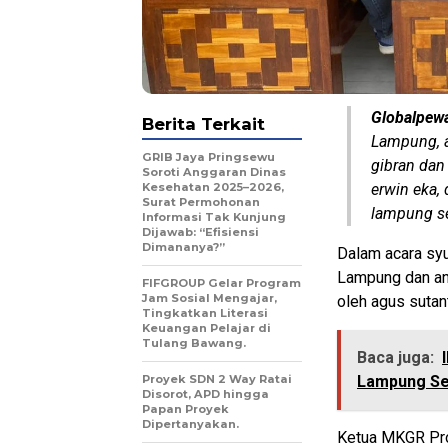
Globalpew
Berita Terkait
Lampung, 
GRIB Jaya Pringsewu
gibran dan
Soroti Anggaran Dinas
Kesehatan 2025–2026,
erwin eka,
Surat Permohonan
lampung se
Informasi Tak Kunjung
Dijawab: “Efisiensi
Dimananya?”
Dalam acara syu
Lampung dan an
FIFGROUP Gelar Program
Jam Sosial Mengajar,
oleh agus sutan
Tingkatkan Literasi
Keuangan Pelajar di
Tulang Bawang.
Baca juga:
Proyek SDN 2 Way Ratai
Lampung Se
Disorot, APD hingga
Papan Proyek
Dipertanyakan.
Ketua MKGR Pro