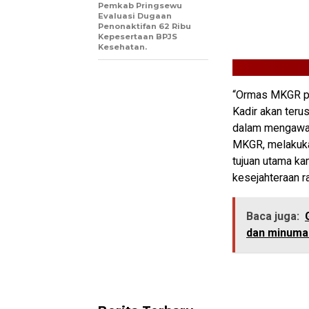
Pemkab Pringsewu
Evaluasi Dugaan
Penonaktifan 62 Ribu
Kepesertaan BPJS
Kesehatan.
“Ormas MKGR p
Kadir akan teru
dalam mengawa
MKGR, melakuka
tujuan utama k
kesejahteraan ra
Baca juga:
dan minuma