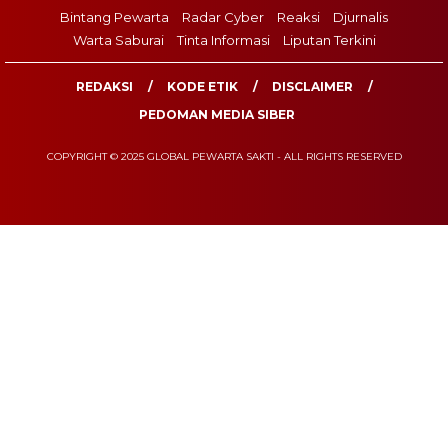
Bintang Pewarta
Radar Cyber
Reaksi
Djurnalis
Warta Saburai
Tinta Informasi
Liputan Terkini
REDAKSI
KODE ETIK
DISCLAIMER
PEDOMAN MEDIA SIBER
COPYRIGHT © 2025 GLOBAL PEWARTA SAKTI - ALL RIGHTS RESERVED