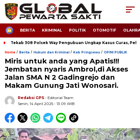
HOME
BERITA
KRIMINAL
POLITIK
OTOMOTIF
OLAHR
Tekab 308 Polsek Way Pengubuan Ungkap Kasus Curas, Pela
/
/
/
/
Home
Berita
Hukum dan Kriminal
Kab Pringsewu
OPINI PUBLIK
Miris untuk anda yang Apatis!!!
Jembatan nyaris Ambrol,di Akses
Jalan SMA N 2 Gadingrejo dan
Makam Gunung Jati Wonosari.
Redaksi GPS
- Editorial Team
Senin, 14 April 2025 - 13:09 WIB