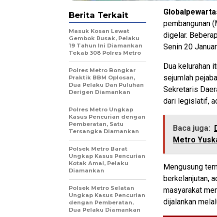
Globalpewarta
Berita Terkait
pembangunan (M
Masuk Kosan Lewat
digelar. Bebera
Gembok Rusak, Pelaku
19 Tahun Ini Diamankan
Senin 20 Januar
Tekab 308 Polres Metro
Dua kelurahan i
Polres Metro Bongkar
sejumlah pejaba
Praktik BBM Oplosan,
Dua Pelaku Dan Puluhan
Sekretaris Daer
Derigen Diamankan
dari legislatif, 
Polres Metro Ungkap
Kasus Pencurian dengan
Pemberatan, Satu
Baca juga:
Tersangka Diamankan
Metro Yuska
Polsek Metro Barat
Ungkap Kasus Pencurian
Kotak Amal, Pelaku
Mengusung tema
Diamankan
berkelanjutan, 
Polsek Metro Selatan
masyarakat menj
Ungkap Kasus Pencurian
dijalankan melal
dengan Pemberatan,
Dua Pelaku Diamankan