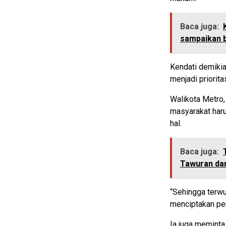
Baca juga:
sampaikan b
Kendati demikia
menjadi priorit
Walikota Metro
masyarakat haru
hal.
Baca juga:
Tawuran da
“Sehingga terw
menciptakan pem
Ia juga memint