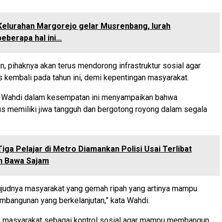
Kelurahan Margorejo gelar Musrenbang, lurah
eberapa hal ini…
n, pihaknya akan terus mendorong infrastruktur sosial agar
as kembali pada tahun ini, demi kepentingan masyarakat.
, Wahdi dalam kesempatan ini menyampaikan bahwa
s memiliki jiwa tangguh dan bergotong royong dalam segala
Tiga Pelajar di Metro Diamankan Polisi Usai Terlibat
n Bawa Sajam
ujudnya masyarakat yang gemah ripah yang artinya mampu
bangunan yang berkelanjutan,” kata Wahdi.
a, masyarakat sebagai kontrol sosial agar mampu membangun