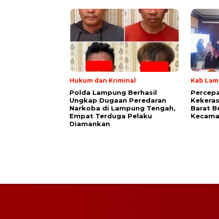
Hukum dan Kriminal
Kab Lam
Polda Lampung Berhasil
Percep
Ungkap Dugaan Peredaran
Kekera
Narkoba di Lampung Tengah,
Barat B
Empat Terduga Pelaku
Kecama
Diamankan