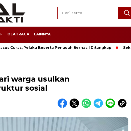
F
OLAHRAGA
LAINNYA
sus Curas, Pelaku Beserta Penadah Berhasil Ditangkap
Sek
ri warga usulkan
uktur sosial