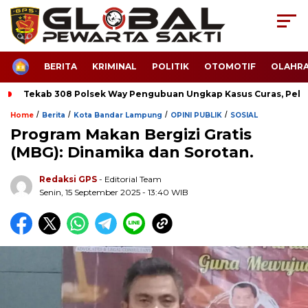
HOME
BERITA
KRIMINAL
POLITIK
OTOMOTIF
OLAHR
Tekab 308 Polsek Way Pengubuan Ungkap Kasus Curas, Pela
/
/
/
/
Home
Berita
Kota Bandar Lampung
OPINI PUBLIK
SOSIAL
Program Makan Bergizi Gratis
(MBG): Dinamika dan Sorotan.
Redaksi GPS
- Editorial Team
Senin, 15 September 2025 - 13:40 WIB