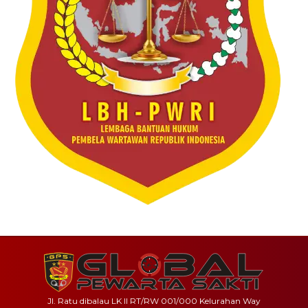
Jl. Ratu dibalau LK II RT/RW 001/000 Kelurahan Way