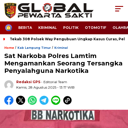
HOME
BERITA
KRIMINAL
POLITIK
OTOMOTIF
OLAHR
Tekab 308 Polsek Way Pengubuan Ungkap Kasus Curas, Pela
/
/
Home
Kab Lampung Timur
Kriminal
Sat Narkoba Polres Lamtim
Mengamankan Seorang Tersangka
Penyalahguna Narkotika
Redaksi GPS
- Editorial Team
Kamis, 28 Agustus 2025 - 13:17 WIB