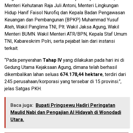
Menteri Kehutanan Raja Juli Antoni, Menteri Lingkungan
Hidup Hanif Faisol Nurofiq dan Kepala Badan Pengawasan
Keuangan dan Pembangunan (BPKP) Muhammad Yusuf
Ateh, Wakil Panglima TNI, Plt. Wakil Jaksa Agung, Wakil
Menteri BUMN. Wakil Menteri ATR/BPN, Kepala Staf Umum
TNI, Kabareskrim Polri, serta pejabat lain dari instansi
terkait.
“Pada penyerahan
Tahap IV
yang dilakukan pada hari ini di
Gedung Utama Kejaksaan Agung, dimana telah berhasil
dikembalikan lahan seluas
674.178,44 hektare
, terdiri dari
245 perusahaan/korporasi yang tersebar di 15 provinsi.”,
jelas Satgas PKH.
Baca juga:
Bupati Pringsewu Hadiri Peringatan
Maulid Nabi dan Pengajian Al Hidayah di Wonodadi
Utara.