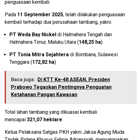
penguasaan kembali.
Pada
11 September 2025
, telah dilakukan penguasaan
kembali terhadap dua perusahaan tambang, yakni:
PT Weda Bay Nickel
di Halmahera Tengah dan
Halmahera Timur, Maluku Utara (
148,25 ha
)
PT Tonia Mitra Sejahtera
di Bombana, Sulawesi
Tenggara (
172,82 ha
)
Baca juga:
Di KTT Ke-48 ASEAN, Presiden
Prabowo Tegaskan Pentingnya Penguatan
Ketahanan Pangan Kawasan
Total lahan tambang yang dikuasai kembali
mencapai
321,07 hektare
.
Ketua Pelaksana Satgas PKH yakni Jaksa Agung Muda
Tindak Pidana Khusus Febrie Adriansyah, menyampaikan