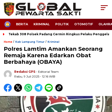
HOME
BERITA
KRIMINAL
POLITIK
OTOMOTIF
OLAHR
Tekab 308 Polsek Padang Cermin Ringkus Pelaku Penggela
/
/
Home
Kab Lampung Timur
Kriminal
Polres Lamtim Amankan Seorang
Remaja Karena Edarkan Obat
Berbahaya (OBAYA)
Redaksi GPS
- Editorial Team
Rabu, 9 Juli 2025 - 12:16 WIB