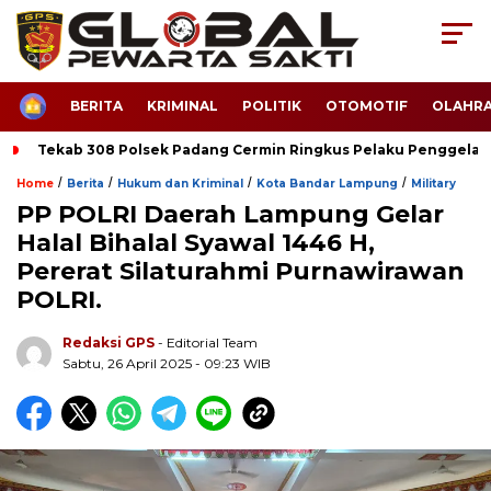
HOME
BERITA
KRIMINAL
POLITIK
OTOMOTIF
OLAHR
Tekab 308 Polsek Padang Cermin Ringkus Pelaku Penggela
/
/
/
/
Home
Berita
Hukum dan Kriminal
Kota Bandar Lampung
Military
PP POLRI Daerah Lampung Gelar
Halal Bihalal Syawal 1446 H,
Pererat Silaturahmi Purnawirawan
POLRI.
Redaksi GPS
- Editorial Team
Sabtu, 26 April 2025 - 09:23 WIB