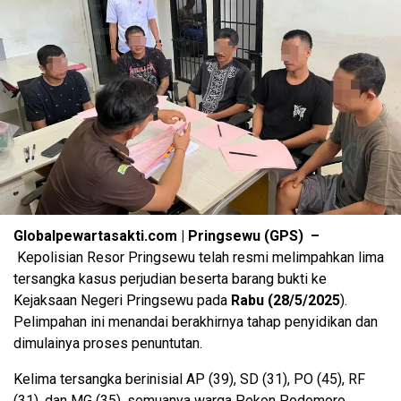
Globalpewartasakti.com | Pringsewu (GPS) –
Kepolisian Resor Pringsewu telah resmi melimpahkan lima
tersangka kasus perjudian beserta barang bukti ke
Kejaksaan Negeri Pringsewu pada
Rabu (28/5/2025
).
Pelimpahan ini menandai berakhirnya tahap penyidikan dan
dimulainya proses penuntutan.
Kelima tersangka berinisial AP (39), SD (31), PO (45), RF
(31), dan MG (35), semuanya warga Pekon Podomoro,