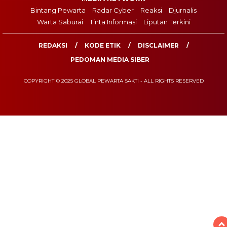
Bintang Pewarta
Radar Cyber
Reaksi
Djurnalis
Warta Saburai
Tinta Informasi
Liputan Terkini
REDAKSI
KODE ETIK
DISCLAIMER
PEDOMAN MEDIA SIBER
COPYRIGHT © 2025 GLOBAL PEWARTA SAKTI - ALL RIGHTS RESERVED