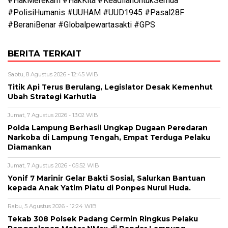
#HakMerekam #HakKita #KeadilanUntukSemua
#PolisiHumanis #UUHAM #UUD1945 #Pasal28F
#BeraniBenar #Globalpewartasakti #GPS
BERITA TERKAIT
Sabtu, 8 Agustus 2026 - 12:45 WIB
Titik Api Terus Berulang, Legislator Desak Kemenhut
Ubah Strategi Karhutla
Jumat, 7 Agustus 2026 - 13:02 WIB
Polda Lampung Berhasil Ungkap Dugaan Peredaran
Narkoba di Lampung Tengah, Empat Terduga Pelaku
Diamankan
Jumat, 7 Agustus 2026 - 05:52 WIB
Yonif 7 Marinir Gelar Bakti Sosial, Salurkan Bantuan
kepada Anak Yatim Piatu di Ponpes Nurul Huda.
Rabu, 5 Agustus 2026 - 12:24 WIB
Tekab 308 Polsek Padang Cermin Ringkus Pelaku